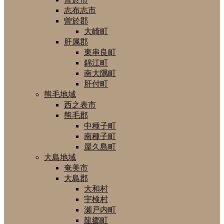
志布志市
曽於郡
大崎町
肝属郡
東串良町
錦江町
南大隅町
肝付町
熊毛地域
西之表市
熊毛郡
中種子町
南種子町
屋久島町
大島地域
奄美市
大島郡
大和村
宇検村
瀬戸内町
龍郷町