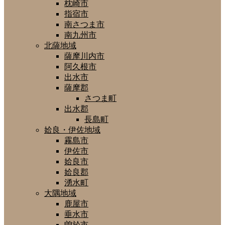
枕崎市
指宿市
南さつま市
南九州市
北薩地域
薩摩川内市
阿久根市
出水市
薩摩郡
さつま町
出水郡
長島町
姶良・伊佐地域
霧島市
伊佐市
姶良市
姶良郡
湧水町
大隅地域
鹿屋市
垂水市
曽於市