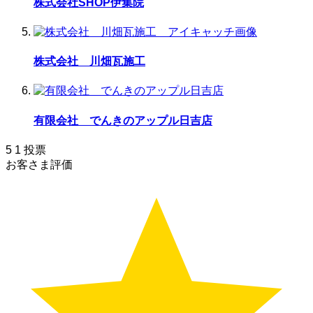
株式会社SHOP伊集院
株式会社 川畑瓦施工
有限会社 でんきのアップル日吉店
5
1
投票
お客さま評価