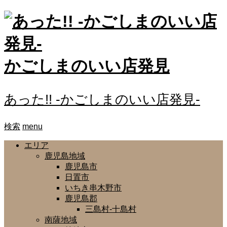
かごしまのいい店発見
あった!! -かごしまのいい店発見-
検索
menu
エリア
鹿児島地域
鹿児島市
日置市
いちき串木野市
鹿児島郡
三島村-十島村
南薩地域