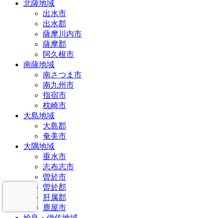
北薩地域
出水市
出水郡
薩摩川内市
薩摩郡
阿久根市
南薩地域
南さつま市
南九州市
指宿市
枕崎市
大島地域
大島郡
奄美市
大隅地域
垂水市
志布志市
曽於市
曽於郡
肝属郡
鹿屋市
姶良・伊佐地域