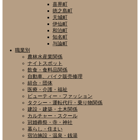
喜界町
徳之島町
天城町
伊仙町
和泊町
知名町
与論町
職業別
農林水産業関係
ナイトスポット
飲食・食料品関係
自動車、バイク販売修理
組合・団体
医療・介護・福祉
ビューティー・ファッション
タクシー・運転代行・乗り物関係
建設・建築・土木関係
カルチャー・スクール
冠婚葬祭・寺・神社
暮らし・住まい
宿泊施設・温泉・銭湯