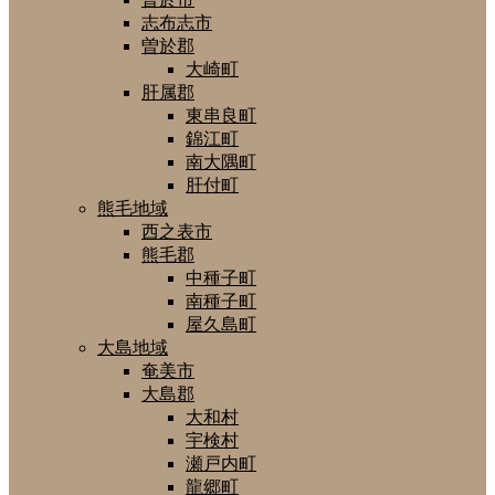
志布志市
曽於郡
大崎町
肝属郡
東串良町
錦江町
南大隅町
肝付町
熊毛地域
西之表市
熊毛郡
中種子町
南種子町
屋久島町
大島地域
奄美市
大島郡
大和村
宇検村
瀬戸内町
龍郷町