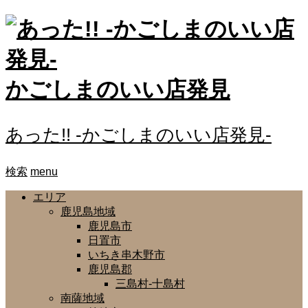
かごしまのいい店発見
あった!! -かごしまのいい店発見-
検索
menu
エリア
鹿児島地域
鹿児島市
日置市
いちき串木野市
鹿児島郡
三島村-十島村
南薩地域