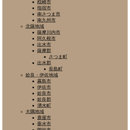
枕崎市
指宿市
南さつま市
南九州市
北薩地域
薩摩川内市
阿久根市
出水市
薩摩郡
さつま町
出水郡
長島町
姶良・伊佐地域
霧島市
伊佐市
姶良市
姶良郡
湧水町
大隅地域
鹿屋市
垂水市
曽於市