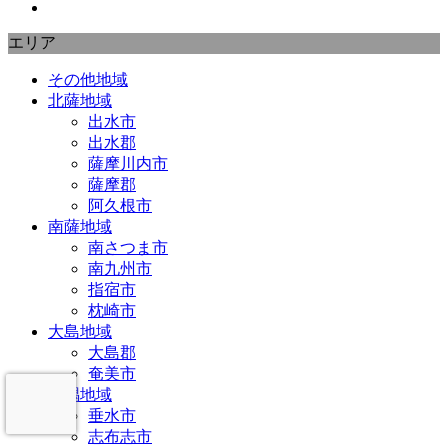
エリア
その他地域
北薩地域
出水市
出水郡
薩摩川内市
薩摩郡
阿久根市
南薩地域
南さつま市
南九州市
指宿市
枕崎市
大島地域
大島郡
奄美市
大隅地域
垂水市
志布志市