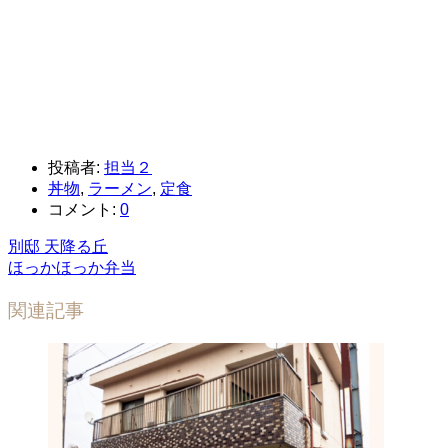
投稿者:
担当２
丼物
,
ラーメン
,
定食
コメント:
0
別邸 天降る丘
ほっかほっか弁当
関連記事