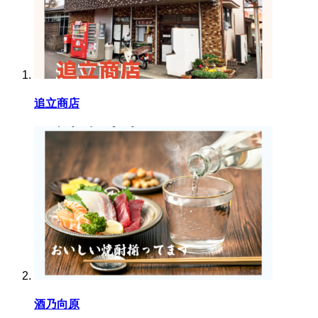
追立商店
酒乃向原