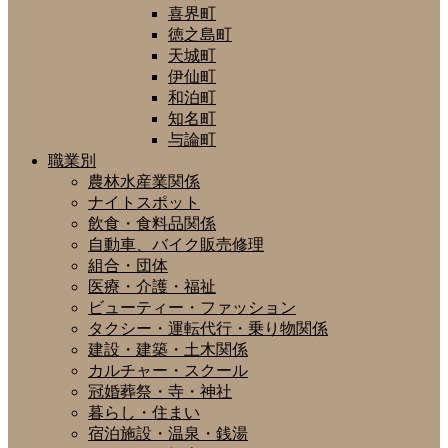
喜界町
徳之島町
天城町
伊仙町
和泊町
知名町
与論町
職業別
農林水産業関係
ナイトスポット
飲食・食料品関係
自動車、バイク販売修理
組合・団体
医療・介護・福祉
ビューティー・ファッション
タクシー・運転代行・乗り物関係
建設・建築・土木関係
カルチャー・スクール
冠婚葬祭・寺・神社
暮らし・住まい
宿泊施設・温泉・銭湯