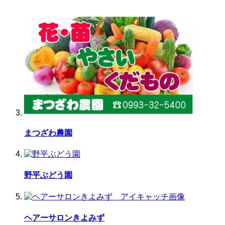
まつざわ農園
野平ぶどう園
ヘアーサロンきよみず