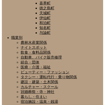
喜界町
徳之島町
天城町
伊仙町
和泊町
知名町
与論町
職業別
農林水産業関係
ナイトスポット
飲食・食料品関係
自動車、バイク販売修理
組合・団体
医療・介護・福祉
ビューティー・ファッション
タクシー・運転代行・乗り物関係
建設・建築・土木関係
カルチャー・スクール
冠婚葬祭・寺・神社
暮らし・住まい
宿泊施設・温泉・銭湯