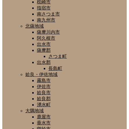
枕崎市
指宿市
南さつま市
南九州市
北薩地域
薩摩川内市
阿久根市
出水市
薩摩郡
さつま町
出水郡
長島町
姶良・伊佐地域
霧島市
伊佐市
姶良市
姶良郡
湧水町
大隅地域
鹿屋市
垂水市
曽於市