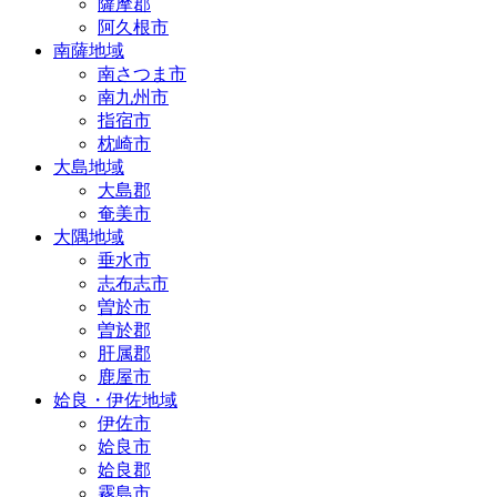
薩摩郡
阿久根市
南薩地域
南さつま市
南九州市
指宿市
枕崎市
大島地域
大島郡
奄美市
大隅地域
垂水市
志布志市
曽於市
曽於郡
肝属郡
鹿屋市
姶良・伊佐地域
伊佐市
姶良市
姶良郡
霧島市