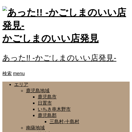
かごしまのいい店発見
あった!! -かごしまのいい店発見-
検索
menu
エリア
鹿児島地域
鹿児島市
日置市
いちき串木野市
鹿児島郡
三島村-十島村
南薩地域