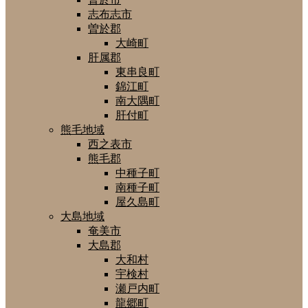
志布志市
曽於郡
大崎町
肝属郡
東串良町
錦江町
南大隅町
肝付町
熊毛地域
西之表市
熊毛郡
中種子町
南種子町
屋久島町
大島地域
奄美市
大島郡
大和村
宇検村
瀬戸内町
龍郷町