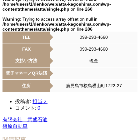
/home/users/1/denko/web/atta-kagoshima.com/wp-
content/themes/atta/single.php
on line
260
Warning
: Trying to access array offset on null in
/home/users/1/denko/web/atta-kagoshima.com/wp-
content/themes/atta/single.php
on line
286
TEL
099-293-4660
FAX
099-293-4660
支払い方法
現金
電子マネー／QR決済
住所
鹿児島市桜島横山町1722-27
投稿者:
担当２
コメント:
0
有限会社 武盛石油
篠原自動車
関連記事