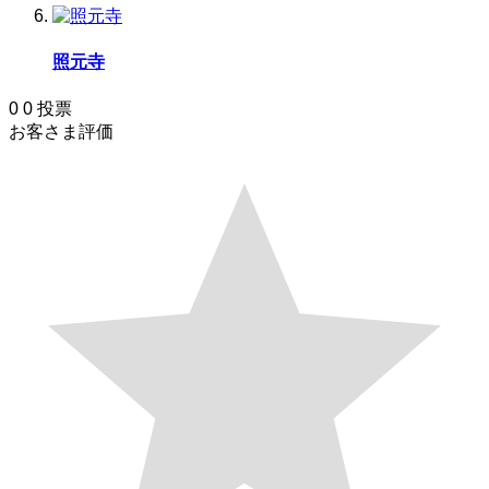
照元寺
0
0
投票
お客さま評価