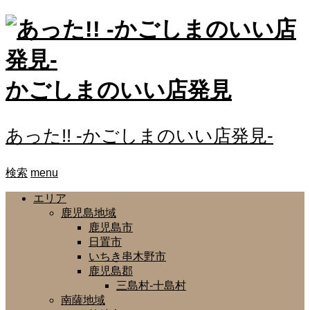
かごしまのいい店発見
あった!! -かごしまのいい店発見-
検索
menu
エリア
鹿児島地域
鹿児島市
日置市
いちき串木野市
鹿児島郡
三島村-十島村
南薩地域