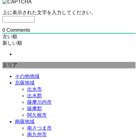
上に表示された文字を入力してください。
0
Comments
古い順
新しい順
エリア
その他地域
北薩地域
出水市
出水郡
薩摩川内市
薩摩郡
阿久根市
南薩地域
南さつま市
南九州市