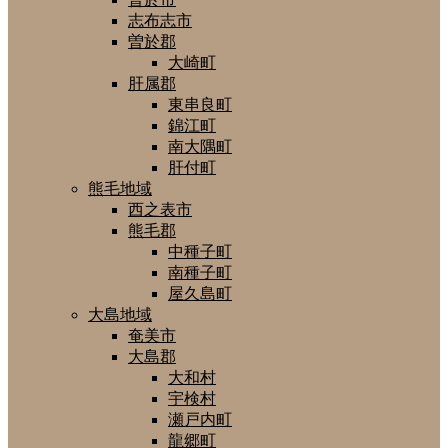
志布志市
曽於郡
大崎町
肝属郡
東串良町
錦江町
南大隅町
肝付町
熊毛地域
西之表市
熊毛郡
中種子町
南種子町
屋久島町
大島地域
奄美市
大島郡
大和村
宇検村
瀬戸内町
龍郷町