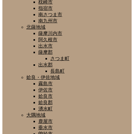
枕崎市
指宿市
南さつま市
南九州市
北薩地域
薩摩川内市
阿久根市
出水市
薩摩郡
さつま町
出水郡
長島町
姶良・伊佐地域
霧島市
伊佐市
姶良市
姶良郡
湧水町
大隅地域
鹿屋市
垂水市
曽於市