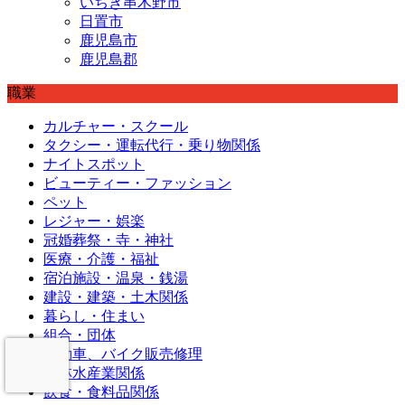
いちき串木野市
日置市
鹿児島市
鹿児島郡
職業
カルチャー・スクール
タクシー・運転代行・乗り物関係
ナイトスポット
ビューティー・ファッション
ペット
レジャー・娯楽
冠婚葬祭・寺・神社
医療・介護・福祉
宿泊施設・温泉・銭湯
建設・建築・土木関係
暮らし・住まい
組合・団体
自動車、バイク販売修理
農林水産業関係
飲食・食料品関係