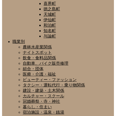
喜界町
徳之島町
天城町
伊仙町
和泊町
知名町
与論町
職業別
農林水産業関係
ナイトスポット
飲食・食料品関係
自動車、バイク販売修理
組合・団体
医療・介護・福祉
ビューティー・ファッション
タクシー・運転代行・乗り物関係
建設・建築・土木関係
カルチャー・スクール
冠婚葬祭・寺・神社
暮らし・住まい
宿泊施設・温泉・銭湯