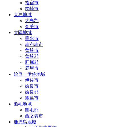
指宿市
枕崎市
大島地域
大島郡
奄美市
大隅地域
垂水市
志布志市
曽於市
曽於郡
肝属郡
鹿屋市
姶良・伊佐地域
伊佐市
姶良市
姶良郡
霧島市
熊毛地域
熊毛郡
西之表市
鹿児島地域