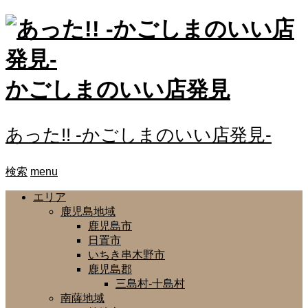
かごしまのいい店発見
あった!! -かごしまのいい店発見-
検索
menu
エリア
鹿児島地域
鹿児島市
日置市
いちき串木野市
鹿児島郡
三島村-十島村
南薩地域