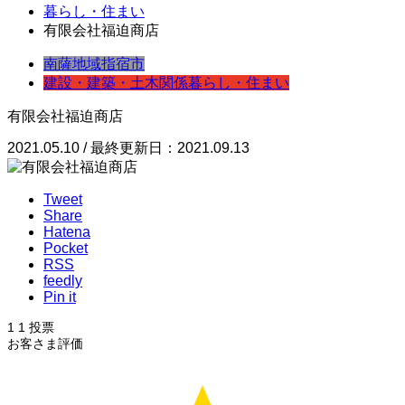
暮らし・住まい
有限会社福迫商店
南薩地域
指宿市
建設・建築・土木関係
暮らし・住まい
有限会社福迫商店
2021.05.10 / 最終更新日：2021.09.13
Tweet
Share
Hatena
Pocket
RSS
feedly
Pin it
1
1
投票
お客さま評価