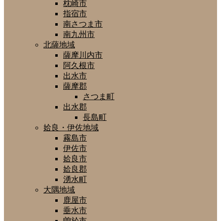
枕崎市
指宿市
南さつま市
南九州市
北薩地域
薩摩川内市
阿久根市
出水市
薩摩郡
さつま町
出水郡
長島町
姶良・伊佐地域
霧島市
伊佐市
姶良市
姶良郡
湧水町
大隅地域
鹿屋市
垂水市
曽於市