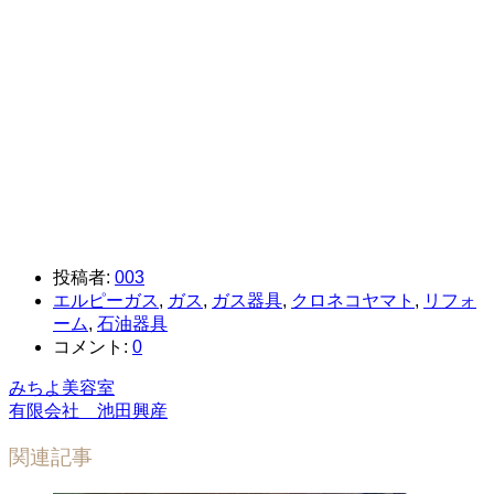
投稿者:
003
エルピーガス
,
ガス
,
ガス器具
,
クロネコヤマト
,
リフォ
ーム
,
石油器具
コメント:
0
みちよ美容室
有限会社 池田興産
関連記事