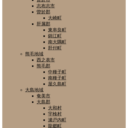
志布志市
曽於郡
大崎町
肝属郡
東串良町
錦江町
南大隅町
肝付町
熊毛地域
西之表市
熊毛郡
中種子町
南種子町
屋久島町
大島地域
奄美市
大島郡
大和村
宇検村
瀬戸内町
龍郷町