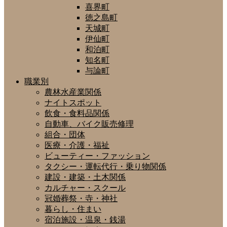
喜界町
徳之島町
天城町
伊仙町
和泊町
知名町
与論町
職業別
農林水産業関係
ナイトスポット
飲食・食料品関係
自動車、バイク販売修理
組合・団体
医療・介護・福祉
ビューティー・ファッション
タクシー・運転代行・乗り物関係
建設・建築・土木関係
カルチャー・スクール
冠婚葬祭・寺・神社
暮らし・住まい
宿泊施設・温泉・銭湯