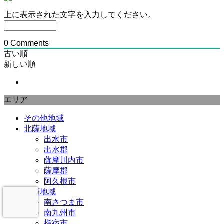
上に表示された文字を入力してください。
0
Comments
古い順
新しい順
エリア
その他地域
北薩地域
出水市
出水郡
薩摩川内市
薩摩郡
阿久根市
南薩地域
南さつま市
南九州市
指宿市