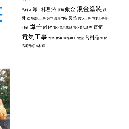
鈑金塗装
酒
鈑金
郷土料理
鉄
品解体
酒類
長島
骨
鉄骨建築工事
銘木
鍵専門店
防水工事
防水工事専
障子
電気
雑貨
門業
電化製品修理
電化製品販売
電気工事
食料品
音楽
食事
食品加工
食堂
飲食
高尾野町
鳥料理