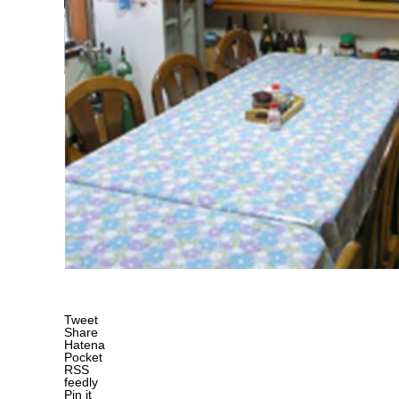
Tweet
Share
Hatena
Pocket
RSS
feedly
Pin it