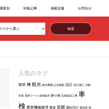
職業別
特集記事
掲載店舗
お問合せ
人気のタグ
観光
襖
製茶
設計
観光農園
記念撮影
設計施工
試験
車
贈り物
対策
資材リース
資材販売
足場仮設工事
検
造園
農業機械修理
農薬
運転代行
運送業
部