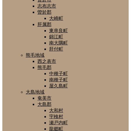
志布志市
曽於郡
大崎町
肝属郡
東串良町
錦江町
南大隅町
肝付町
熊毛地域
西之表市
熊毛郡
中種子町
南種子町
屋久島町
大島地域
奄美市
大島郡
大和村
宇検村
瀬戸内町
龍郷町