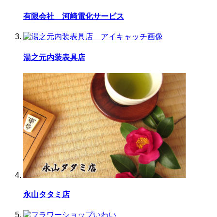
有限会社 河﨑電化サービス
湯之元内装表具店
永山タタミ店