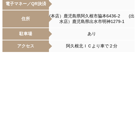
電子マネー／QR決済
(本店）鹿児島県阿久根市脇本6436-2 (出
住所
水店）鹿児島県出水市明神1279-1
駐車場
あり
アクセス
阿久根北ＩＣより車で２分