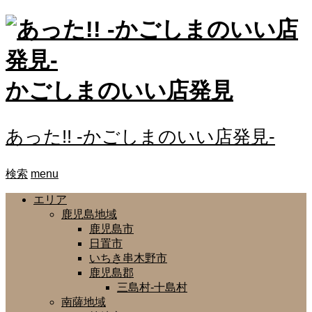
かごしまのいい店発見
あった!! -かごしまのいい店発見-
検索
menu
エリア
鹿児島地域
鹿児島市
日置市
いちき串木野市
鹿児島郡
三島村-十島村
南薩地域