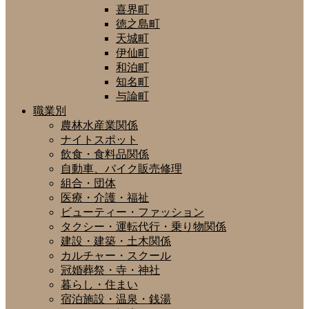
喜界町
徳之島町
天城町
伊仙町
和泊町
知名町
与論町
職業別
農林水産業関係
ナイトスポット
飲食・食料品関係
自動車、バイク販売修理
組合・団体
医療・介護・福祉
ビューティー・ファッション
タクシー・運転代行・乗り物関係
建設・建築・土木関係
カルチャー・スクール
冠婚葬祭・寺・神社
暮らし・住まい
宿泊施設・温泉・銭湯