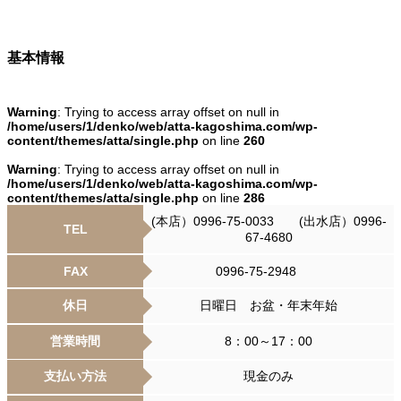
基本情報
Warning
: Trying to access array offset on null in
/home/users/1/denko/web/atta-kagoshima.com/wp-
content/themes/atta/single.php
on line
260
Warning
: Trying to access array offset on null in
/home/users/1/denko/web/atta-kagoshima.com/wp-
content/themes/atta/single.php
on line
286
(本店）0996-75-0033 (出水店）0996-
TEL
67-4680
FAX
0996-75-2948
休日
日曜日 お盆・年末年始
営業時間
8：00～17：00
支払い方法
現金のみ