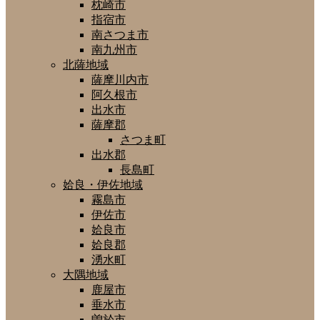
枕崎市
指宿市
南さつま市
南九州市
北薩地域
薩摩川内市
阿久根市
出水市
薩摩郡
さつま町
出水郡
長島町
姶良・伊佐地域
霧島市
伊佐市
姶良市
姶良郡
湧水町
大隅地域
鹿屋市
垂水市
曽於市