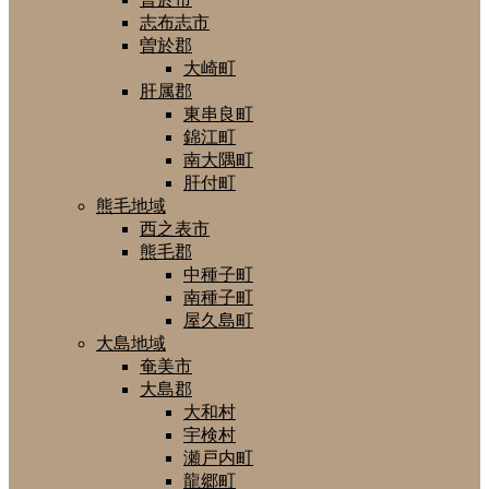
志布志市
曽於郡
大崎町
肝属郡
東串良町
錦江町
南大隅町
肝付町
熊毛地域
西之表市
熊毛郡
中種子町
南種子町
屋久島町
大島地域
奄美市
大島郡
大和村
宇検村
瀬戸内町
龍郷町