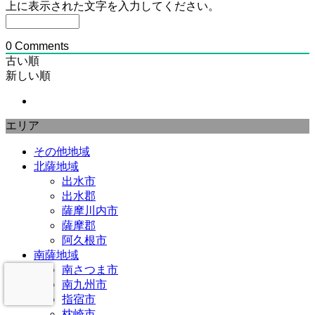
上に表示された文字を入力してください。
0
Comments
古い順
新しい順
エリア
その他地域
北薩地域
出水市
出水郡
薩摩川内市
薩摩郡
阿久根市
南薩地域
南さつま市
南九州市
指宿市
枕崎市