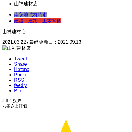
山神建材店
南薩地域
枕崎市
建設・建築・土木関係
山神建材店
2021.03.22 / 最終更新日：2021.09.13
Tweet
Share
Hatena
Pocket
RSS
feedly
Pin it
3.8
4
投票
お客さま評価