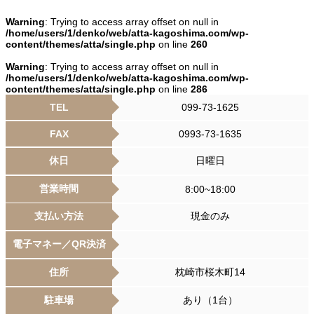
Warning
: Trying to access array offset on null in
/home/users/1/denko/web/atta-kagoshima.com/wp-
content/themes/atta/single.php
on line
260
Warning
: Trying to access array offset on null in
/home/users/1/denko/web/atta-kagoshima.com/wp-
content/themes/atta/single.php
on line
286
TEL
099-73-1625
FAX
0993-73-1635
休日
日曜日
営業時間
8:00~18:00
支払い方法
現金のみ
電子マネー／QR決済
住所
枕崎市桜木町14
駐車場
あり（1台）