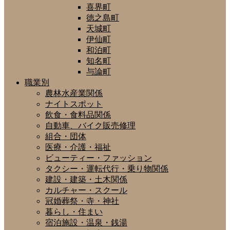
喜界町
徳之島町
天城町
伊仙町
和泊町
知名町
与論町
職業別
農林水産業関係
ナイトスポット
飲食・食料品関係
自動車、バイク販売修理
組合・団体
医療・介護・福祉
ビューティー・ファッション
タクシー・運転代行・乗り物関係
建設・建築・土木関係
カルチャー・スクール
冠婚葬祭・寺・神社
暮らし・住まい
宿泊施設・温泉・銭湯