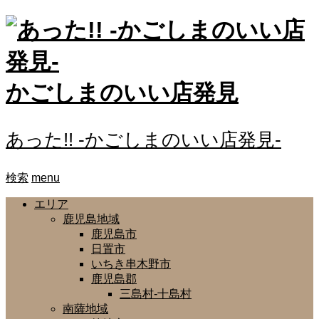
かごしまのいい店発見
あった!! -かごしまのいい店発見-
検索
menu
エリア
鹿児島地域
鹿児島市
日置市
いちき串木野市
鹿児島郡
三島村-十島村
南薩地域