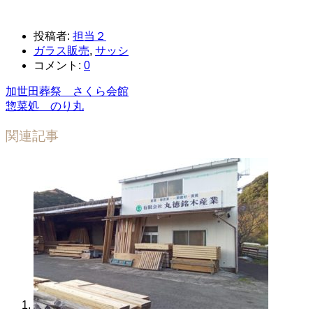
投稿者:
担当２
ガラス販売
,
サッシ
コメント:
0
加世田葬祭 さくら会館
惣菜処 のり丸
関連記事