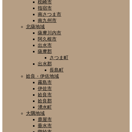
枕崎市
指宿市
南さつま市
南九州市
北薩地域
薩摩川内市
阿久根市
出水市
薩摩郡
さつま町
出水郡
長島町
姶良・伊佐地域
霧島市
伊佐市
姶良市
姶良郡
湧水町
大隅地域
鹿屋市
垂水市
曽於市