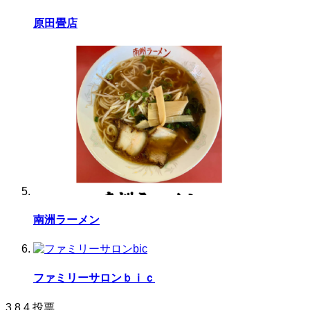
原田畳店
南洲ラーメン
ファミリーサロンｂｉｃ
3.8
4
投票